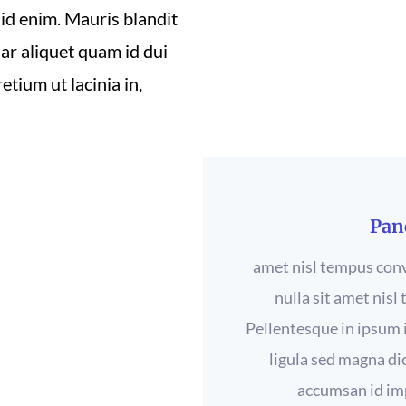
 id enim. Mauris blandit
inar aliquet quam id dui
etium ut lacinia in,
Pan
amet nisl tempus conva
nulla sit amet nisl
Pellentesque in ipsum i
ligula sed magna di
accumsan id imp