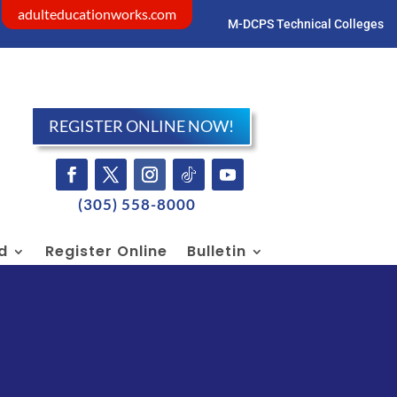
adulteducationworks.com
M-DCPS Technical Colleges
Visit dadeschools.net
REGISTER ONLINE NOW!
(305) 558-8000
id
Register Online
Bulletin