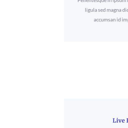
Pellentesque in ipsum i
ligula sed magna di
accumsan id imp
Live