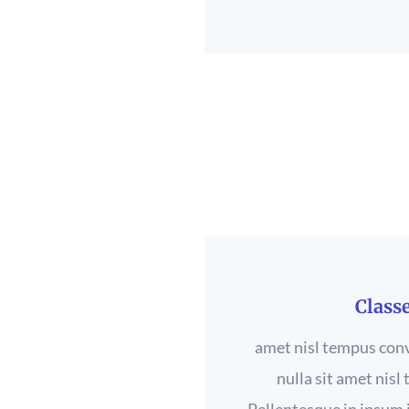
Class
amet nisl tempus conva
nulla sit amet nisl