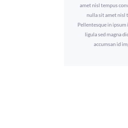
amet nisl tempus conva
nulla sit amet nisl
Pellentesque in ipsum i
ligula sed magna di
accumsan id imp