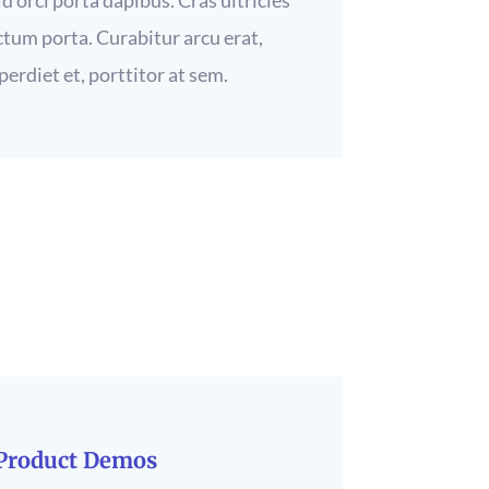
d orci porta dapibus. Cras ultricies
ctum porta. Curabitur arcu erat,
erdiet et, porttitor at sem.
 Product Demos