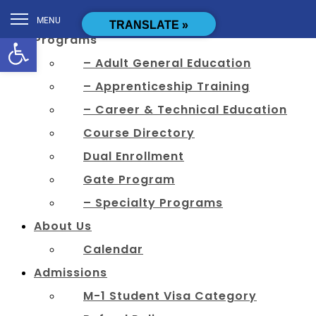
[cstmsrch_search]
MENU
TRANSLATE »
Open toolbar
Programs
– Adult General Education
– Apprenticeship Training
– Career & Technical Education
Course Directory
Dual Enrollment
Gate Program
– Specialty Programs
About Us
Calendar
Admissions
M-1 Student Visa Category